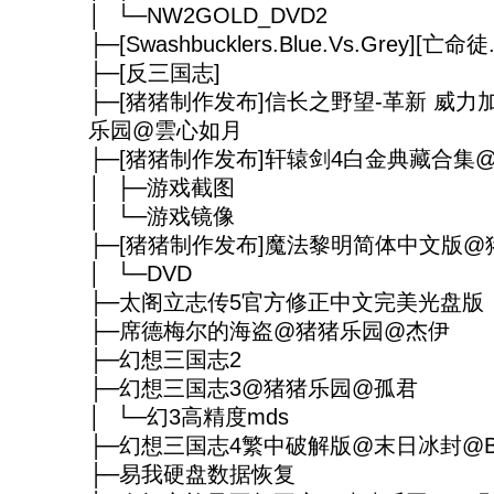
│ └─NW2GOLD_DVD2
├─[Swashbucklers.Blue.Vs.Grey][亡
├─[反三国志]
├─[猪猪制作发布]信长之野望-革新 威力
乐园@雲心如月
├─[猪猪制作发布]轩辕剑4白金典藏合集
│ ├─游戏截图
│ └─游戏镜像
├─[猪猪制作发布]魔法黎明简体中文版
│ └─DVD
├─太阁立志传5官方修正中文完美光盘版
├─席德梅尔的海盗@猪猪乐园@杰伊
├─幻想三国志2
├─幻想三国志3@猪猪乐园@孤君
│ └─幻3高精度mds
├─幻想三国志4繁中破解版@末日冰封@
├─易我硬盘数据恢复