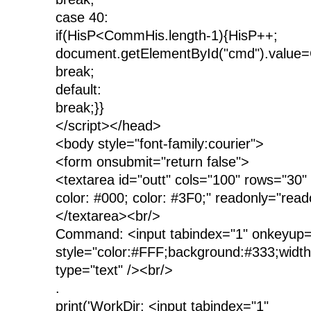
case 40:
if(HisP<CommHis.length-1){HisP++;
document.getElementById("cmd").value
break;
default:
break;}}
</script></head>
<body style="font-family:courier">
<form onsubmit="return false">
<textarea id="outt" cols="100" rows="30"
color: #000; color: #3F0;" readonly="read
</textarea><br/>
Command: <input tabindex="1" onkeyup=
style="color:#FFF;background:#333;widt
type="text" /><br/>
.
print('WorkDir: <input tabindex="1"