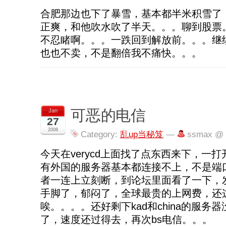
合肥那边也下了暴雪，基本都半米积雪了
正爽，和他吹水吹了半天。。。聊到股票
不忍睹啊。。。一跌回到解放前。。。继
也也不卖，不是翻倍我不痛快。。。
可恶的电信
Jan
27
2008
Category:
乱up当秘笈
—
ssmax @ 
今天在verycd上面找了点东西来下，一打
有外国的服务器基本都连接不上，不是端
者一连上立刻断，到论坛里面看了一下，发
手脚了，郁闷了，全球最贵的上网费，还
唉。。。。还好剩下kad和china的服务
了，速度还过得去，再次bs电信。。。