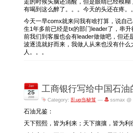
走的时候头脑还清醒，但是眼睛已经模糊
有喝到这么醉了。。。今天的头还在疼。
今天一早comx就来问我有啥打算，说自
生1年多前已经是tx的部门leader了，
前我们到客服也会有leader做做吧，但
波逐流就好而来，我做人从来也没有什么
人。。。
工商银行写给中国石油的
Jan
25
2008
Category:
乱up当秘笈
—
ssmax @ 
石油兄鉴：
天下熙熙，皆为利来；天下攘攘，皆为利