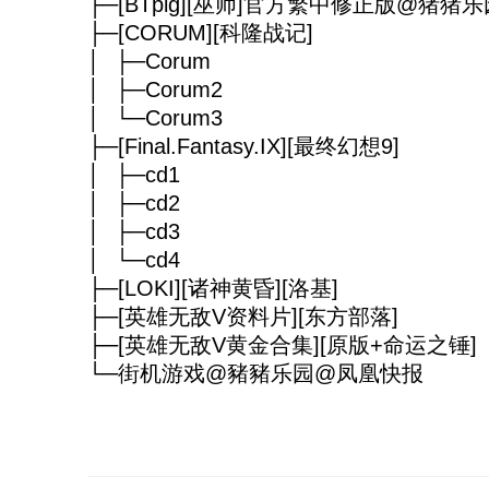
├─[BTpig][巫师]官方繁中修正版@猪猪乐园@
├─[CORUM][科隆战记]
│ ├─Corum
│ ├─Corum2
│ └─Corum3
├─[Final.Fantasy.IX][最终幻想9]
│ ├─cd1
│ ├─cd2
│ ├─cd3
│ └─cd4
├─[LOKI][诸神黄昏][洛基]
├─[英雄无敌V资料片][东方部落]
├─[英雄无敌V黄金合集][原版+命运之锤]
└─街机游戏@豬豬乐园@凤凰快报