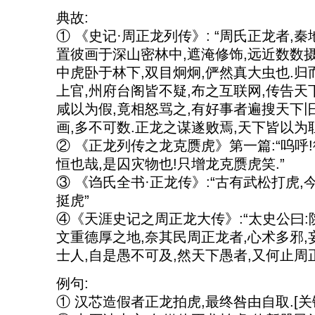
典故:
① 《史记·周正龙列传》: “周氏正龙者,
置彼画于深山密林中,遮淹修饰,远近数数摄
中虎卧于林下,双目炯炯,俨然真大虫也.归
上官,州府台阁皆不疑,布之互联网,传告天下
咸以为假,竟相怒骂之,有好事者遍搜天下
画,多不可数.正龙之谋遂败焉,天下皆以为耻
② 《正龙列传之龙克赝虎》第一篇:“呜呼
恒也哉,是囚灾物也!只增龙克赝虎笑.”
③ 《诌氏全书·正龙传》:“古有武松打虎,
挺虎”
④《天涯史记之周正龙大传》:“太史公曰:
文重德厚之地,奈其民周正龙者,心术多邪,
士人,自是愚不可及,然天下愚者,又何止周正
例句:
① 汉芯造假者正龙拍虎,最终咎由自取.[关