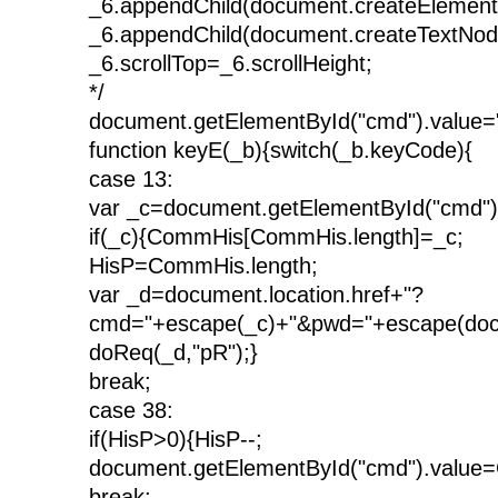
_6.appendChild(document.createElement("
_6.appendChild(document.createTextNode(
_6.scrollTop=_6.scrollHeight;
*/
document.getElementById("cmd").value="
function keyE(_b){switch(_b.keyCode){
case 13:
var _c=document.getElementById("cmd")
if(_c){CommHis[CommHis.length]=_c;
HisP=CommHis.length;
var _d=document.location.href+"?
cmd="+escape(_c)+"&pwd="+escape(docu
doReq(_d,"pR");}
break;
case 38:
if(HisP>0){HisP--;
document.getElementById("cmd").value
break;