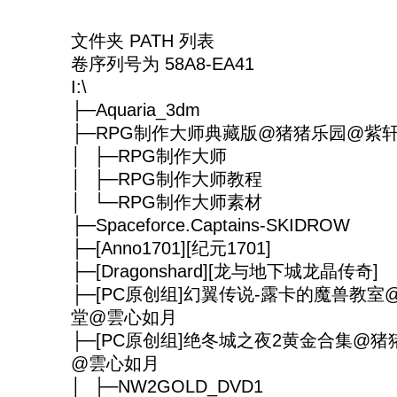
文件夹 PATH 列表
卷序列号为 58A8-EA41
I:\
├─Aquaria_3dm
├─RPG制作大师典藏版@猪猪乐园@紫
│ ├─RPG制作大师
│ ├─RPG制作大师教程
│ └─RPG制作大师素材
├─Spaceforce.Captains-SKIDROW
├─[Anno1701][纪元1701]
├─[Dragonshard][龙与地下城龙晶传奇]
├─[PC原创组]幻翼传说-露卡的魔兽教室
堂@雲心如月
├─[PC原创组]绝冬城之夜2黄金合集@猪
@雲心如月
│ ├─NW2GOLD_DVD1