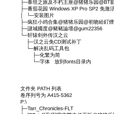
├─泰坦之旅及不朽王座@猪猪乐园@BT
├─番茄花园 Windows XP Pro SP2 免激活 
│ └─安装图片
├─疯狂小鸡合集@猪猪乐园@初吻給釕煙
├─謎城國度@豬豬論壇@gum22356
└─轩辕剑外传汉之云
├─汉之云免CD测试补丁
└─解决乱码工具包
├─化繁为简
└─字体 放到fonts目录内
文件夹 PATH 列表
卷序列号为 A415-5362
P:\
├─Tarr_Chronicles-FLT