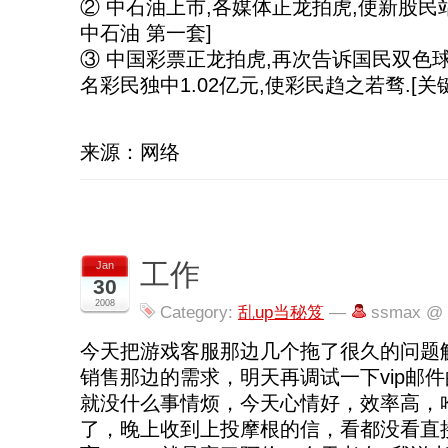
② 中石油上市,各媒体正龙拍虎,使新股民站
中石油 第一套]
③ 中国彩票正龙拍虎,再次告诉国民双色
名彩民独中1.02亿元,使彩民趋之若骛.[关键词
来源：网络
工作
Jan
30
2008
Category:
乱up当秘笈
—
ssmax @ 
今天把游戏客服那边几个拖了很久的问题
销售那边的需求，明天再调试一下vip邮
就没什么事情烦，今天心情好，效率高，
了，晚上收到上投摩根的信，看都没看直