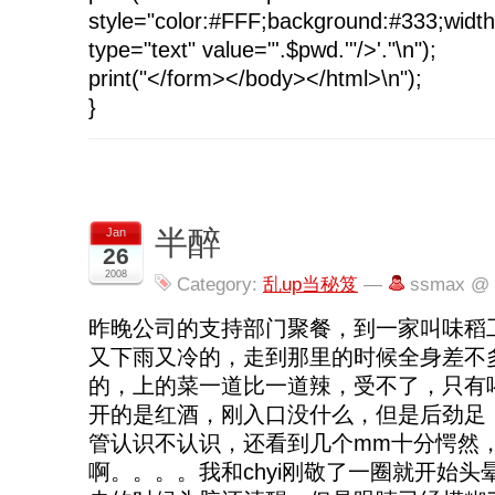
style="color:#FFF;background:#333;widt
type="text" value="'.$pwd.'"/>'."\n");
print("</form></body></html>\n");
}
半醉
Jan
26
2008
Category:
乱up当秘笈
—
ssmax @ 
昨晚公司的支持部门聚餐，到一家叫味稻
又下雨又冷的，走到那里的时候全身差不
的，上的菜一道比一道辣，受不了，只有
开的是红酒，刚入口没什么，但是后劲足
管认识不认识，还看到几个mm十分愕然
啊。。。。我和chyi刚敬了一圈就开始