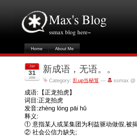
Max's Blog
ssmax blog here~
Home
About Me
新成语，无语。。
Jan
31
2008
Category:
乱up当秘笈
—
ssmax @ 
成语:【正龙拍虎】
词目:正龙拍虎
发音:zhèng lóng pāi hǔ
释义:
① 意指某人或某集团为利益驱动做假,被
② 社会公信力缺失;