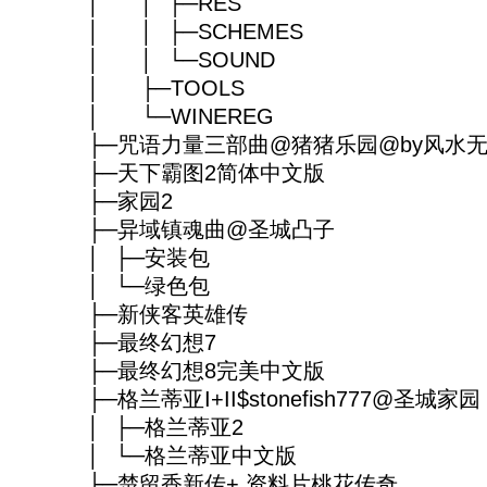
│ │ ├─RES
│ │ ├─SCHEMES
│ │ └─SOUND
│ ├─TOOLS
│ └─WINEREG
├─咒语力量三部曲@猪猪乐园@by风水无情.t
├─天下霸图2简体中文版
├─家园2
├─异域镇魂曲@圣城凸子
│ ├─安装包
│ └─绿色包
├─新侠客英雄传
├─最终幻想7
├─最终幻想8完美中文版
├─格兰蒂亚I+II$stonefish777@圣城家园
│ ├─格兰蒂亚2
│ └─格兰蒂亚中文版
├─楚留香新传+ 资料片桃花传奇