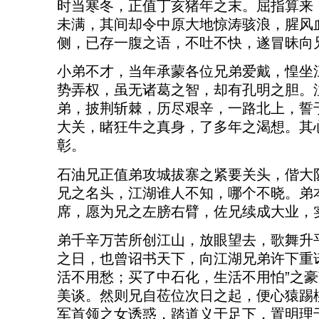
时当寒冬，正值丁亥猪年之末。屈指算来
未满，其间却令中原大地惊涛骇浪，腥风
侧，已存一腹之语，不吐不快，遂冒昧向
小弟不才，当年承蒙各位兄弟爱戴，惶坐
势弄权，虽无诸葛之智，却有孔明之胆。
弟，披荆斩棘，历尽艰辛，一路北上，誓
大关，睹狂牛之真身，了多年之渴想。其
彰。
石油兄正值弟攻城拔寨之紧要关头，偕大
兄之名头，江湖谁人不知，哪个不晓。弟
席，愿为兄之左膀右臂，佐兄续成大业，
弟千辛万苦所创江山，放眼望去，歌舞升
之日，也曾诏书天下，向江湖兄弟许下重
活不用愁；买了中石化，生活不用怕”之
美谈。然则兄自莅位次日之起，便心猿踢
军首领之女诱惑，踏道义于足下，置明理